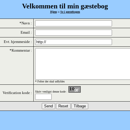
Velkommen til min gæstebog
Hjem
::
Se i gœstebogen
*Navn :
Email :
Evt. hjemmeside :
*Kommentar :
* Felter der skal udfyldes
Skriv venligst denne kode :
Verification kode :