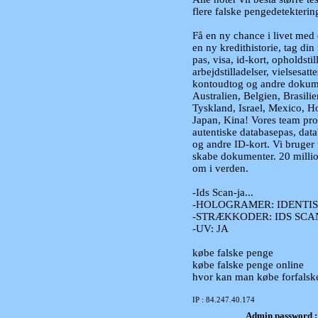
flere falske pengedetekterin
Få en ny chance i livet med e
en ny kredithistorie, tag din 
pas, visa, id-kort, opholdsti
arbejdstilladelser, vielsesatte
kontoudtog og andre dokume
Australien, Belgien, Brasilie
Tyskland, Israel, Mexico, Ho
Japan, Kina! Vores team prod
autentiske databasepas, dat
og andre ID-kort. Vi bruger u
skabe dokumenter. 20 millio
om i verden.
-Ids Scan-ja...
-HOLOGRAMER: IDENTI
-STRÆKKODER: IDS SCA
-UV: JA
købe falske penge
købe falske penge online
hvor kan man købe forfalske
IP : 84.247.40.174
Admin password 