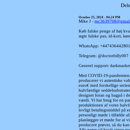
Dele
October 25, 2024 - 04:24 PM
Mike J -
mc3639708@gmai
Køb falske penge af høj kval
ægte falske pas, id-kort, kør
WhatsApp: +44743644280
Telegram: @doctorbilly007
Generel support: darkmark
Med COVID-19-pandemien, s
producerer vi autentiske va
euro€ med forskellige serie
halvfærdige seddelsubstrater
designet foran og bagpå i de
værdi. Vi har brug for en par
produktionen af ​​vores halv
lovligt betalingsmiddel på en
personligt møde i tilfælde af
planlægger et møde for at vis
producere prøver, så du kan 
Alle noter vil bestå større t